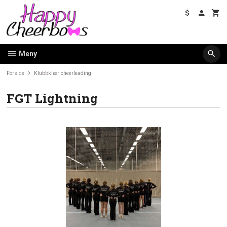
Gå
til
innholdet
Meny
Forside
Klubbklær cheerleading
FGT Lightning