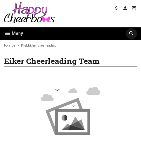
Gå
til
innholdet
Meny
Forside
Klubbklær cheerleading
Eiker Cheerleading Team