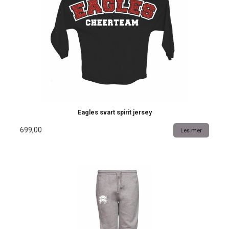
Eagles svart spirit jersey
699,00
Les mer