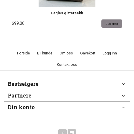
Eagles glittersekk
699,00
Les mer
Forside
Bli kunde
Om oss
Gavekort
Logg inn
Kontakt oss
Bestselgere
Partnere
Din konto