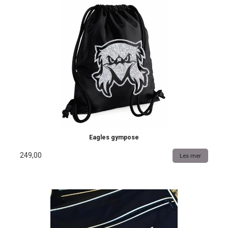
Eagles gympose
249,00
Les mer