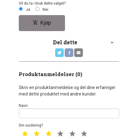
Vil du ta i bruk dette valget?
Ja
Nei
Kjøp
Del dette
Produktanmeldelser (0)
Skriv en produktanmeldelse og del dine erfaringer
med dette produktet med andre kunder.
Navn
Din vurdering?
1 star
2 star
3 star
4 star
5 star
6 star