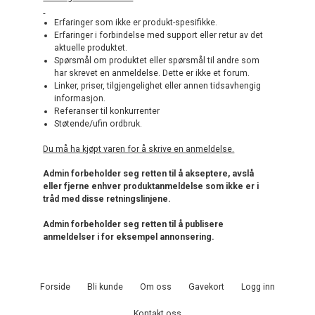
Erfaringer som ikke er produkt-spesifikke.
Erfaringer i forbindelse med support eller retur av det
aktuelle produktet.
Spørsmål om produktet eller spørsmål til andre som
har skrevet en anmeldelse. Dette er ikke et forum.
Linker, priser, tilgjengelighet eller annen tidsavhengig
informasjon.
Referanser til konkurrenter
Støtende/ufin ordbruk.
Du må ha kjøpt varen for å skrive en anmeldelse.
Admin forbeholder seg retten til å akseptere, avslå
eller fjerne enhver produktanmeldelse som ikke er i
tråd med disse retningslinjene.
Admin forbeholder seg retten til å publisere
anmeldelser i for eksempel annonsering.
Forside
Bli kunde
Om oss
Gavekort
Logg inn
Kontakt oss