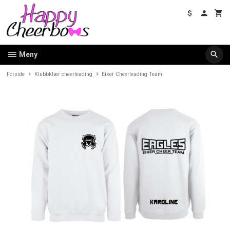
Gå
til
innholdet
Meny
Forside
Klubbklær cheerleading
Eiker Cheerleading Team