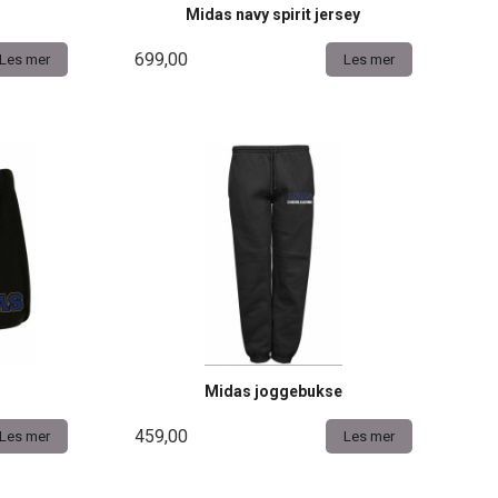
Midas navy spirit jersey
699,00
Les mer
Les mer
Midas joggebukse
459,00
Les mer
Les mer