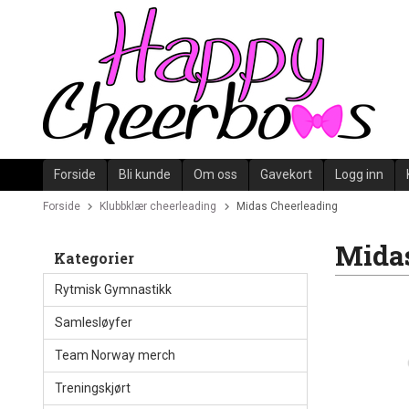
Gå
til
innholdet
Forside
Bli kunde
Om oss
Gavekort
Logg inn
Forside
Klubbklær cheerleading
Midas Cheerleading
Midas
Kategorier
Rytmisk Gymnastikk
Samlesløyfer
Team Norway merch
Treningskjørt