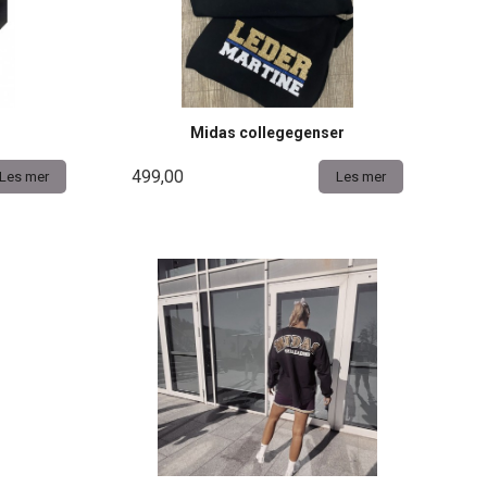
Midas collegegenser
499,00
Les mer
Les mer