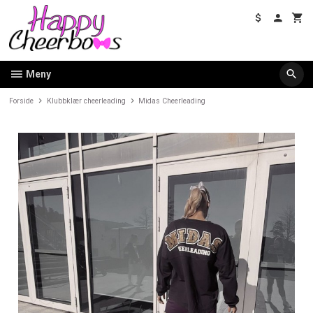
Gå
til
innholdet
Meny
Forside
Klubbklær cheerleading
Midas Cheerleading