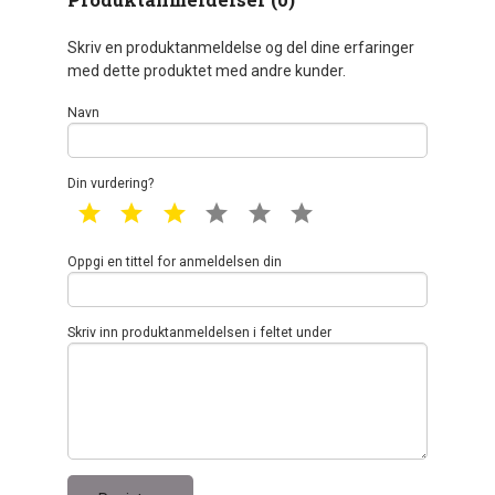
Produktanmeldelser (0)
Skriv en produktanmeldelse og del dine erfaringer
med dette produktet med andre kunder.
Navn
Din vurdering?
1 star
2 star
3 star
4 star
5 star
6 star
Oppgi en tittel for anmeldelsen din
Skriv inn produktanmeldelsen i feltet under