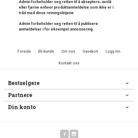
Admin forbeholder seg retten til å akseptere, avslå
eller fjerne enhver produktanmeldelse som ikke er i
tråd med disse retningslinjene.
Admin forbeholder seg retten til å publisere
anmeldelser i for eksempel annonsering.
Forside
Bli kunde
Om oss
Gavekort
Logg inn
Kontakt oss
Bestselgere
Partnere
Din konto