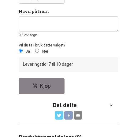
Navn på front
0
/ 255 tegn
Vil du ta i bruk dette valget?
Ja
Nei
Leveringstid: 7 til 10 dager
Kjøp
Del dette