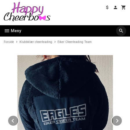
Gå
til
innholdet
Meny
Forside
Klubbklær cheerleading
Eiker Cheerleading Team
Prev
Ne