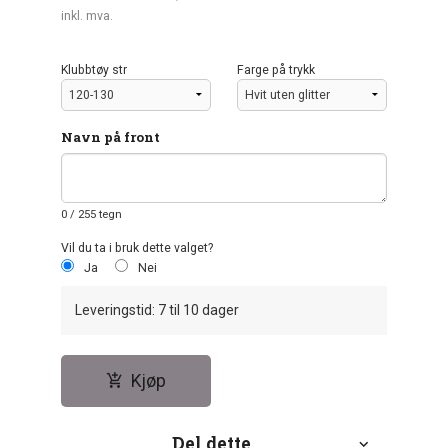
inkl. mva.
Klubbtøy str
Farge på trykk
Navn på front
0
/ 255 tegn
Vil du ta i bruk dette valget?
Ja
Nei
Leveringstid: 7 til 10 dager
Kjøp
Del dette