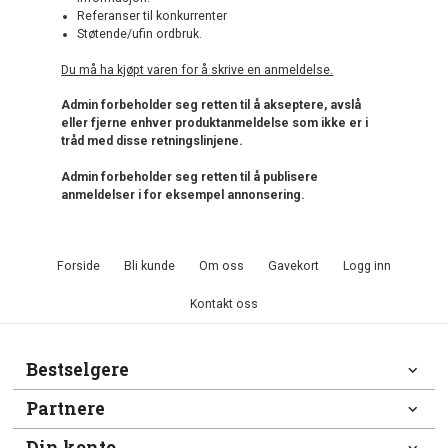
Referanser til konkurrenter
Støtende/ufin ordbruk.
Du må ha kjøpt varen for å skrive en anmeldelse.
Admin forbeholder seg retten til å akseptere, avslå
eller fjerne enhver produktanmeldelse som ikke er i
tråd med disse retningslinjene.
Admin forbeholder seg retten til å publisere
anmeldelser i for eksempel annonsering.
Forside
Bli kunde
Om oss
Gavekort
Logg inn
Kontakt oss
Bestselgere
Partnere
Din konto