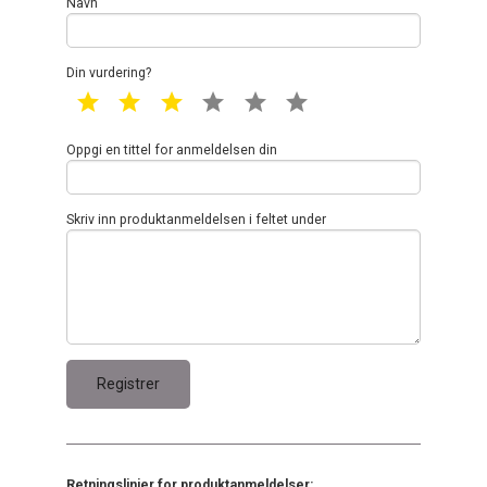
Navn
Din vurdering?
1 star
2 star
3 star
4 star
5 star
6 star
Oppgi en tittel for anmeldelsen din
Skriv inn produktanmeldelsen i feltet under
Retningslinjer for produktanmeldelser: