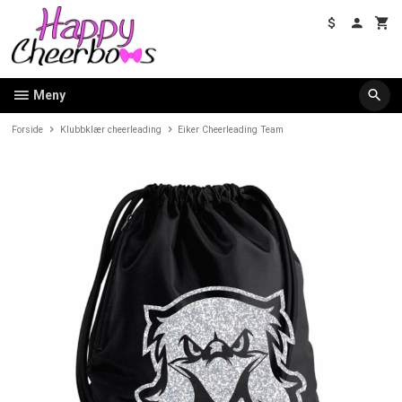
Gå
til
innholdet
Meny
Forside
Klubbklær cheerleading
Eiker Cheerleading Team