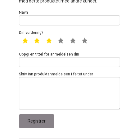
med dette produktet med andre kunder.
Navn
Din vurdering?
1 star
2 star
3 star
4 star
5 star
6 star
Oppgi en tittel for anmeldelsen din
Skriv inn produktanmeldelsen i feltet under