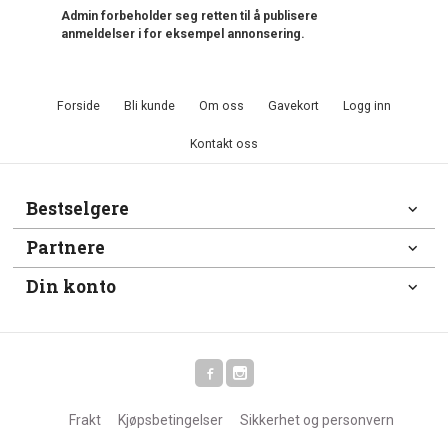
Admin forbeholder seg retten til å publisere
anmeldelser i for eksempel annonsering.
Forside
Bli kunde
Om oss
Gavekort
Logg inn
Kontakt oss
Bestselgere
Partnere
Din konto
Frakt
Kjøpsbetingelser
Sikkerhet og personvern