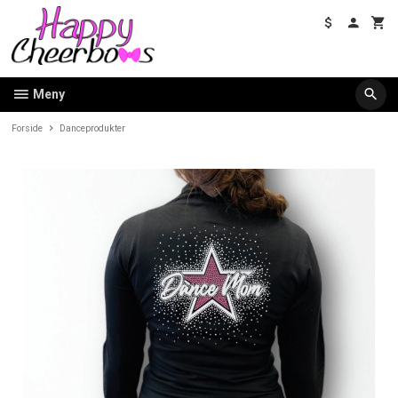
Gå
til
innholdet
Meny
Forside
Danceprodukter