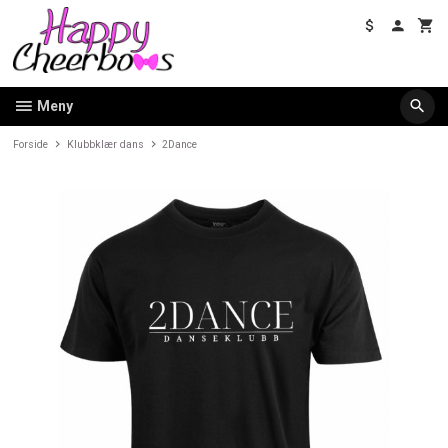
Gå
til
innholdet
Meny
Forside
Klubbklær dans
2Dance