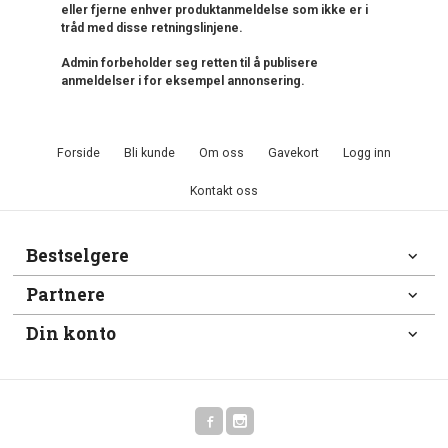
eller fjerne enhver produktanmeldelse som ikke er i
tråd med disse retningslinjene.
Admin forbeholder seg retten til å publisere
anmeldelser i for eksempel annonsering.
Forside
Bli kunde
Om oss
Gavekort
Logg inn
Kontakt oss
Bestselgere
Partnere
Din konto