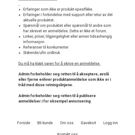
Erfaringer som ikke er produkt-spesifikke.
Erfaringer i forbindelse med support eller retur av det
aktuelle produktet.
Spørsmål om produktet eller spørsmål til andre som
har skrevet en anmeldelse. Dette er ikke et forum.
Linker, priser, tilgjengelighet eller annen tidsavhengig
informasjon.
Referanser til konkurrenter
Støtende/ufin ordbruk.
Du må ha kjøpt varen for å skrive en anmeldelse.
Admin forbeholder seg retten til å akseptere, avslå
eller fjerne enhver produktanmeldelse som ikke er i
tråd med disse retningslinjene.
Admin forbeholder seg retten til å publisere
anmeldelser i for eksempel annonsering.
Forside
Bli kunde
Om oss
Gavekort
Logg inn
Kontakt oss