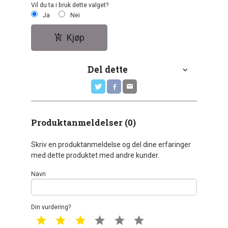
Vil du ta i bruk dette valget?
Ja
Nei
Kjøp
Del dette
Produktanmeldelser (0)
Skriv en produktanmeldelse og del dine erfaringer
med dette produktet med andre kunder.
Navn
Din vurdering?
1 star
2 star
3 star
4 star
5 star
6 star