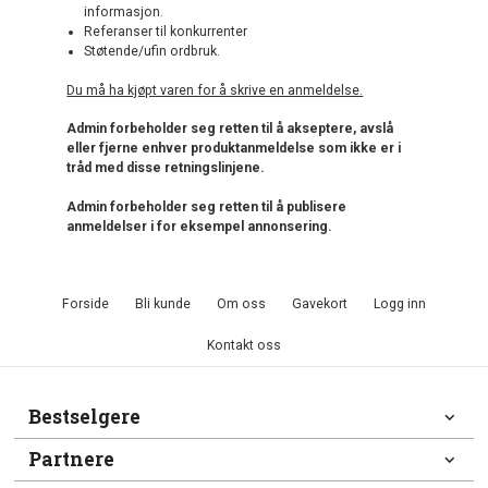
informasjon.
Referanser til konkurrenter
Støtende/ufin ordbruk.
Du må ha kjøpt varen for å skrive en anmeldelse.
Admin forbeholder seg retten til å akseptere, avslå
eller fjerne enhver produktanmeldelse som ikke er i
tråd med disse retningslinjene.
Admin forbeholder seg retten til å publisere
anmeldelser i for eksempel annonsering.
Forside
Bli kunde
Om oss
Gavekort
Logg inn
Kontakt oss
Bestselgere
Partnere