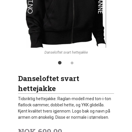
Danseloftet svart hettejakke
Danseloftet svart
hettejakke
Tidsriktig hettejakke. Raglan-modell med ton-i-ton
flatlock-sømmer, dobbel hette, og YKK glidelås.
Kjent kvalitet tvers igjennom. Logo bak og navn på
armen om ønskelig. Disse er normale i størrelsen.
NOK
699,00