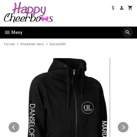
Gå
til
innholdet
Meny
Forside
Klubbklær dans
Danseloftet
Prev
Ne