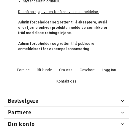
Støtende/ufin ordbruk.
Du må ha kjøpt varen for å skrive en anmeldelse.
Admin forbeholder seg retten til å akseptere, avslå
eller fjerne enhver produktanmeldelse som ikke er i
tråd med disse retningslinjene.
Admin forbeholder seg retten til å publisere
anmeldelser i for eksempel annonsering.
Forside
Bli kunde
Om oss
Gavekort
Logg inn
Kontakt oss
Bestselgere
Partnere
Din konto