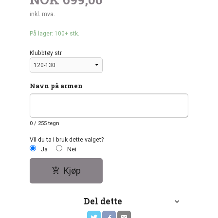
inkl. mva.
På lager: 100+ stk.
Klubbtøy str
Navn på armen
0
/ 255 tegn
Vil du ta i bruk dette valget?
Ja
Nei
Kjøp
Del dette