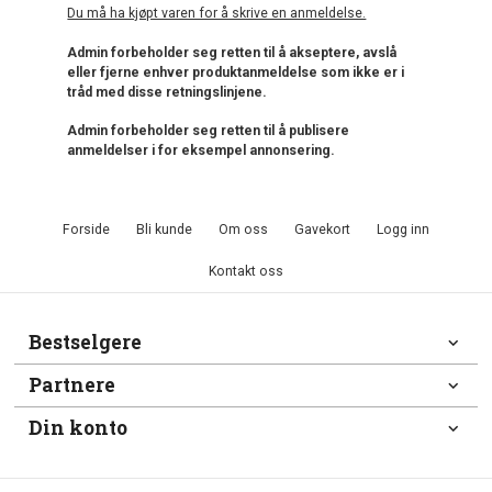
Du må ha kjøpt varen for å skrive en anmeldelse.
Admin forbeholder seg retten til å akseptere, avslå
eller fjerne enhver produktanmeldelse som ikke er i
tråd med disse retningslinjene.
Admin forbeholder seg retten til å publisere
anmeldelser i for eksempel annonsering.
Forside
Bli kunde
Om oss
Gavekort
Logg inn
Kontakt oss
Bestselgere
Partnere
Din konto