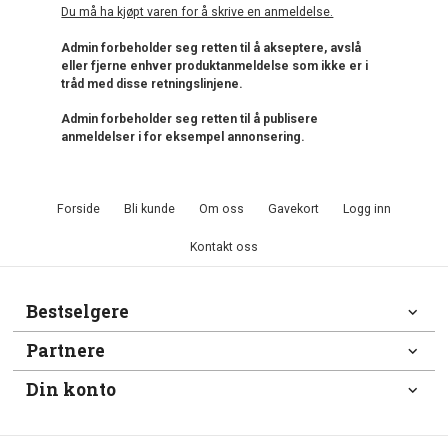
Du må ha kjøpt varen for å skrive en anmeldelse.
Admin forbeholder seg retten til å akseptere, avslå
eller fjerne enhver produktanmeldelse som ikke er i
tråd med disse retningslinjene.
Admin forbeholder seg retten til å publisere
anmeldelser i for eksempel annonsering.
Forside
Bli kunde
Om oss
Gavekort
Logg inn
Kontakt oss
Bestselgere
Partnere
Din konto