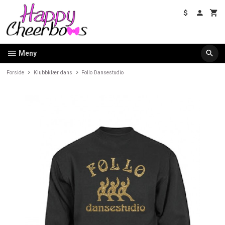
Gå
til
innholdet
Meny
Forside
Klubbklær dans
Follo Dansestudio