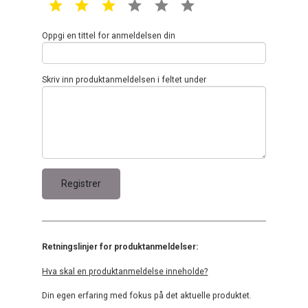
1 star
2 star
3 star
4 star
5 star
6 star
Oppgi en tittel for anmeldelsen din
Skriv inn produktanmeldelsen i feltet under
Retningslinjer for produktanmeldelser:
Hva skal en produktanmeldelse inneholde?
Din egen erfaring med fokus på det aktuelle produktet.