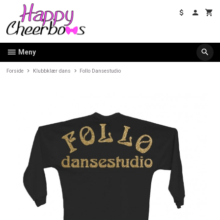
Gå
til
innholdet
Meny
Forside
Klubbklær dans
Follo Dansestudio