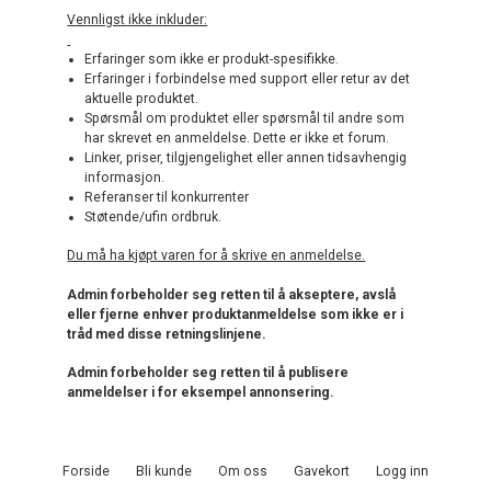
Vennligst ikke inkluder:
Erfaringer som ikke er produkt-spesifikke.
Erfaringer i forbindelse med support eller retur av det
aktuelle produktet.
Spørsmål om produktet eller spørsmål til andre som
har skrevet en anmeldelse. Dette er ikke et forum.
Linker, priser, tilgjengelighet eller annen tidsavhengig
informasjon.
Referanser til konkurrenter
Støtende/ufin ordbruk.
Du må ha kjøpt varen for å skrive en anmeldelse.
Admin forbeholder seg retten til å akseptere, avslå
eller fjerne enhver produktanmeldelse som ikke er i
tråd med disse retningslinjene.
Admin forbeholder seg retten til å publisere
anmeldelser i for eksempel annonsering.
Forside
Bli kunde
Om oss
Gavekort
Logg inn