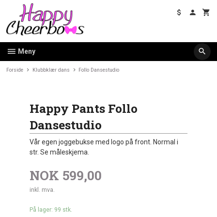
Gå
til
innholdet
Meny
Forside
Klubbklær dans
Follo Dansestudio
Happy Pants Follo
Dansestudio
Vår egen joggebukse med logo på front. Normal i
str. Se måleskjema.
NOK
599,00
inkl. mva.
På lager: 99 stk.