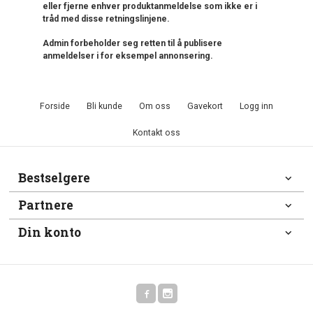
eller fjerne enhver produktanmeldelse som ikke er i
tråd med disse retningslinjene.
Admin forbeholder seg retten til å publisere
anmeldelser i for eksempel annonsering.
Forside
Bli kunde
Om oss
Gavekort
Logg inn
Kontakt oss
Bestselgere
Partnere
Din konto