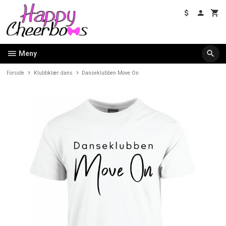
Gå
til
innholdet
Meny
Forside
Klubbklær dans
Danseklubben Move On