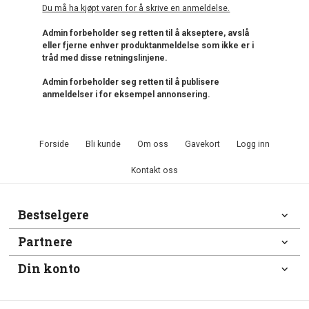
Du må ha kjøpt varen for å skrive en anmeldelse.
Admin forbeholder seg retten til å akseptere, avslå
eller fjerne enhver produktanmeldelse som ikke er i
tråd med disse retningslinjene.
Admin forbeholder seg retten til å publisere
anmeldelser i for eksempel annonsering.
Forside
Bli kunde
Om oss
Gavekort
Logg inn
Kontakt oss
Bestselgere
Partnere
Din konto