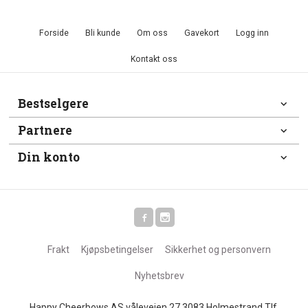
Forside
Bli kunde
Om oss
Gavekort
Logg inn
Kontakt oss
Bestselgere
Partnere
Din konto
Frakt
Kjøpsbetingelser
Sikkerhet og personvern
Nyhetsbrev
Happy Cheerbows AS våleveien 27 3083 Holmestrand Tlf.