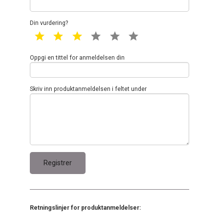
Din vurdering?
1 star
2 star
3 star
4 star
5 star
6 star
Oppgi en tittel for anmeldelsen din
Skriv inn produktanmeldelsen i feltet under
Retningslinjer for produktanmeldelser: