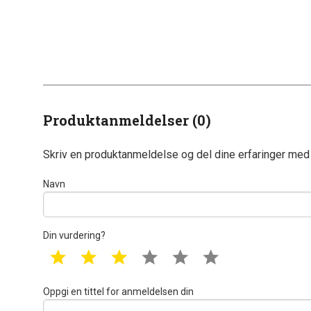
Produktanmeldelser (0)
Skriv en produktanmeldelse og del dine erfaringer med
Navn
Din vurdering?
1 star
2 star
3 star
4 star
5 star
6 star
Oppgi en tittel for anmeldelsen din