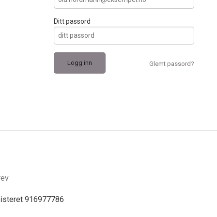
Ditt passord
Glemt passord?
rev
gisteret 916977786