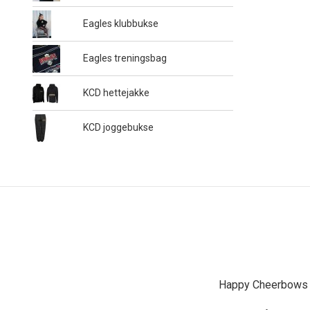
Eagles klubbukse
Eagles treningsbag
KCD hettejakke
KCD joggebukse
Happy Cheerbows A