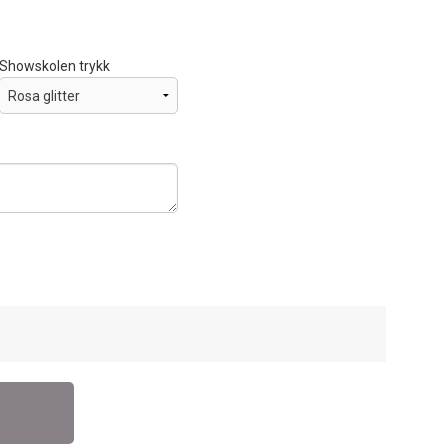
Showskolen trykk
Showskolen co