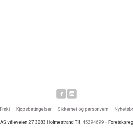
Frakt
Kjøpsbetingelser
Sikkerhet og personvern
Nyhetsb
S våleveien 27 3083 Holmestrand Tlf.
45294699
- Foretaksre