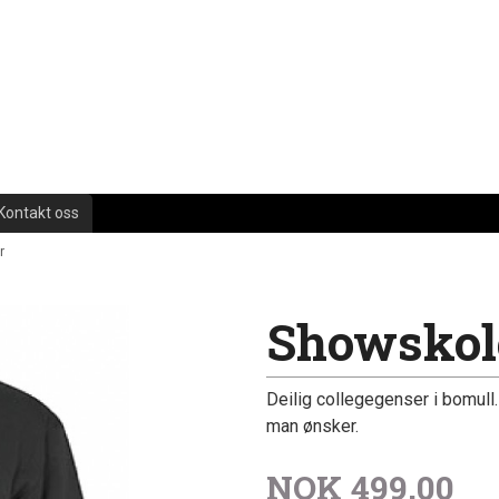
Kontakt oss
r
Showskole
Deilig collegegenser i bomull.
man ønsker.
NOK
499,00