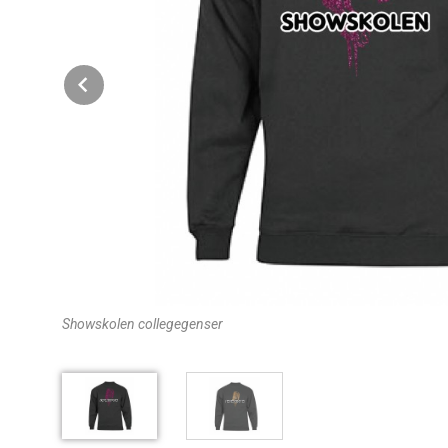
Prev
Showskolen collegegenser