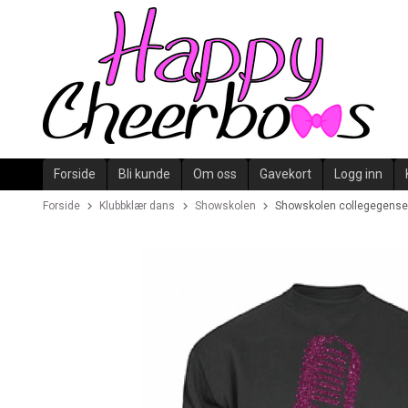
Gå
til
innholdet
Forside
Bli kunde
Om oss
Gavekort
Logg inn
Forside
Klubbklær dans
Showskolen
Showskolen collegegense