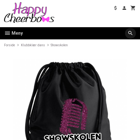
Gå
til
innholdet
Meny
Forside
Klubbklær dans
Showskolen