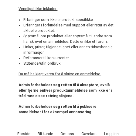
Vennligst ikke inkluder:
Erfaringer som ikke er produkt-spesifikke.
Erfaringer i forbindelse med support eller retur av det
aktuelle produktet.
Spørsmål om produktet eller spørsmål til andre som
har skrevet en anmeldelse. Dette er ikke et forum.
Linker, priser, tilgjengelighet eller annen tidsavhengig
informasjon.
Referanser til konkurrenter
Støtende/ufin ordbruk.
Du må ha kjøpt varen for å skrive en anmeldelse.
Admin forbeholder seg retten til å akseptere, avslå
eller fjerne enhver produktanmeldelse som ikke er i
tråd med disse retningslinjene.
Admin forbeholder seg retten til å publisere
anmeldelser i for eksempel annonsering.
Forside
Bli kunde
Om oss
Gavekort
Logg inn