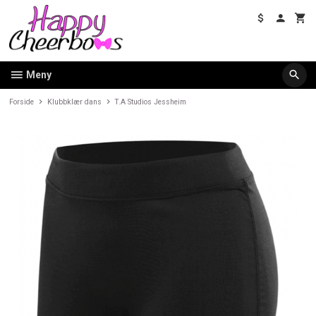
Gå
til
innholdet
Meny
Forside
Klubbklær dans
T.A Studios Jessheim