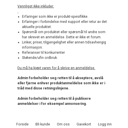
Vennligst ikke inkluder:
Erfaringer som ikke er produkt-spesifikke.
Erfaringer i forbindelse med support eller retur av det
aktuelle produktet.
Spørsmål om produktet eller spørsmål til andre som
har skrevet en anmeldelse. Dette er ikke et forum.
Linker, priser, tilgjengelighet eller annen tidsavhengig
informasjon.
Referanser til konkurrenter
Støtende/ufin ordbruk.
Du må ha kjøpt varen for å skrive en anmeldelse.
Admin forbeholder seg retten til å akseptere, avslå
eller fjerne enhver produktanmeldelse som ikke er i
tråd med disse retningslinjene.
Admin forbeholder seg retten til å publisere
anmeldelser i for eksempel annonsering.
Forside
Bli kunde
Om oss
Gavekort
Logg inn