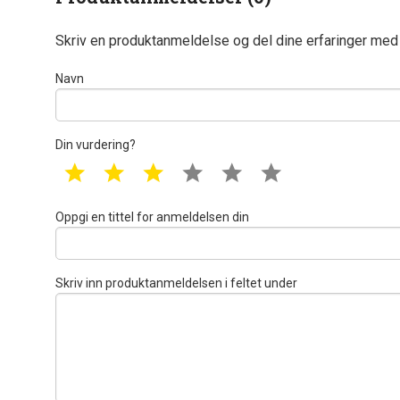
Skriv en produktanmeldelse og del dine erfaringer med
Navn
Din vurdering?
1 star
2 star
3 star
4 star
5 star
6 star
Oppgi en tittel for anmeldelsen din
Skriv inn produktanmeldelsen i feltet under