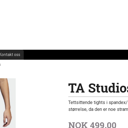
Kontakt oss
s
TA Studio
Tettsittende tights i spandex/l
størrelse, da den er noe stram 
NOK
499,00