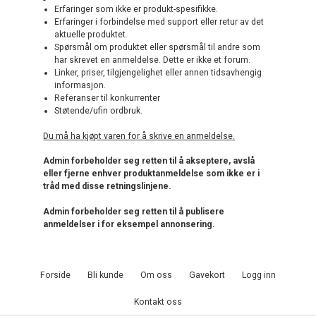
Erfaringer som ikke er produkt-spesifikke.
Erfaringer i forbindelse med support eller retur av det
aktuelle produktet.
Spørsmål om produktet eller spørsmål til andre som
har skrevet en anmeldelse. Dette er ikke et forum.
Linker, priser, tilgjengelighet eller annen tidsavhengig
informasjon.
Referanser til konkurrenter
Støtende/ufin ordbruk.
Du må ha kjøpt varen for å skrive en anmeldelse.
Admin forbeholder seg retten til å akseptere, avslå
eller fjerne enhver produktanmeldelse som ikke er i
tråd med disse retningslinjene.
Admin forbeholder seg retten til å publisere
anmeldelser i for eksempel annonsering.
Forside
Bli kunde
Om oss
Gavekort
Logg inn
Kontakt oss