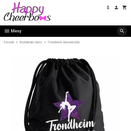
Gå
til
innholdet
Meny
Forside
Klubbklær dans
Trondheim danseklubb