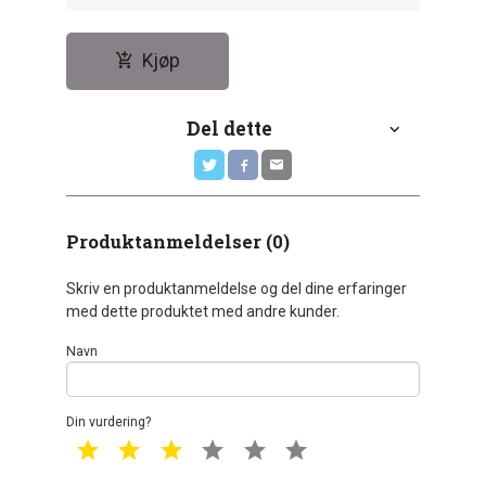
Kjøp
Del dette
Produktanmeldelser (0)
Skriv en produktanmeldelse og del dine erfaringer
med dette produktet med andre kunder.
Navn
Din vurdering?
1 star
2 star
3 star
4 star
5 star
6 star