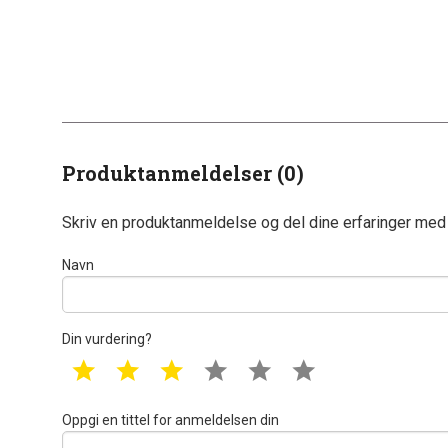
Produktanmeldelser (0)
Skriv en produktanmeldelse og del dine erfaringer med
Navn
Din vurdering?
1 star
2 star
3 star
4 star
5 star
6 star
Oppgi en tittel for anmeldelsen din