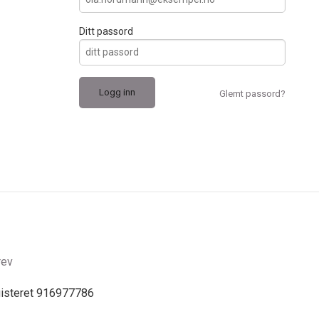
Ditt passord
Glemt passord?
rev
gisteret 916977786