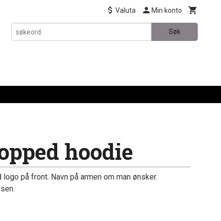
Valuta
Min konto
Søk
opped hoodie
logo på front. Navn på armen om man ønsker.
lsen.