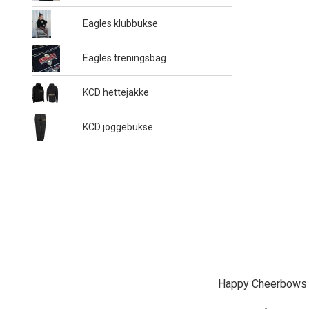
Eagles klubbukse
Eagles treningsbag
KCD hettejakke
KCD joggebukse
Happy Cheerbows A