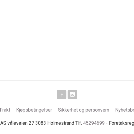
Frakt
Kjøpsbetingelser
Sikkerhet og personvern
Nyhetsb
S våleveien 27 3083 Holmestrand Tlf.
45294699
- Foretaksre