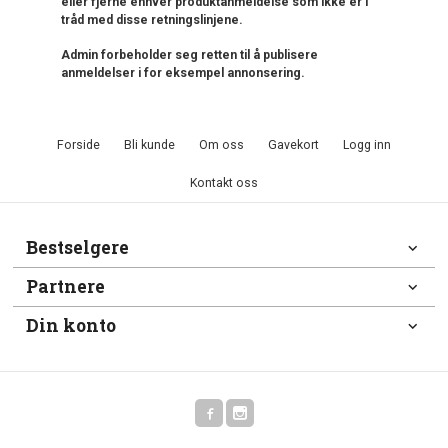
eller fjerne enhver produktanmeldelse som ikke er i
tråd med disse retningslinjene.
Admin forbeholder seg retten til å publisere
anmeldelser i for eksempel annonsering.
Forside
Bli kunde
Om oss
Gavekort
Logg inn
Kontakt oss
Bestselgere
Partnere
Din konto