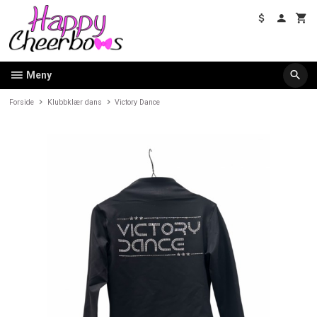
Gå
til
innholdet
Meny
Forside
Klubbklær dans
Victory Dance