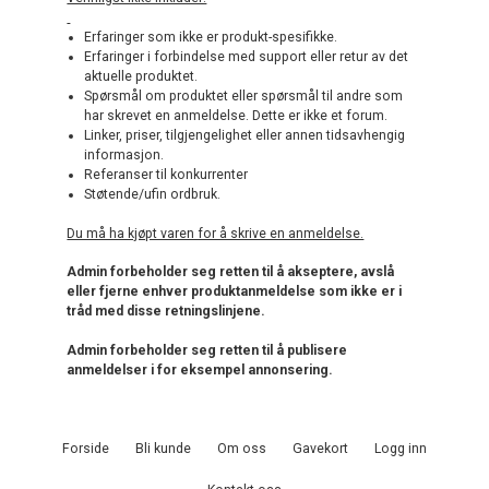
Erfaringer som ikke er produkt-spesifikke.
Erfaringer i forbindelse med support eller retur av det
aktuelle produktet.
Spørsmål om produktet eller spørsmål til andre som
har skrevet en anmeldelse. Dette er ikke et forum.
Linker, priser, tilgjengelighet eller annen tidsavhengig
informasjon.
Referanser til konkurrenter
Støtende/ufin ordbruk.
Du må ha kjøpt varen for å skrive en anmeldelse.
Admin forbeholder seg retten til å akseptere, avslå
eller fjerne enhver produktanmeldelse som ikke er i
tråd med disse retningslinjene.
Admin forbeholder seg retten til å publisere
anmeldelser i for eksempel annonsering.
Forside
Bli kunde
Om oss
Gavekort
Logg inn