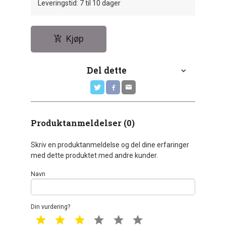
Leveringstid: 7 til 10 dager
Kjøp
Del dette
Produktanmeldelser (0)
Skriv en produktanmeldelse og del dine erfaringer
med dette produktet med andre kunder.
Navn
Din vurdering?
1 star
2 star
3 star
4 star
5 star
6 star