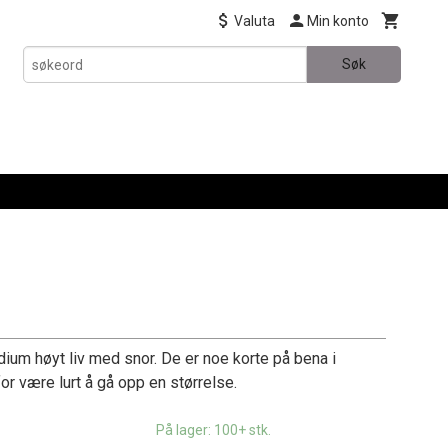
Valuta
Min konto
Søk
s
um høyt liv med snor. De er noe korte på bena i
or være lurt å gå opp en størrelse.
På lager: 100+ stk.