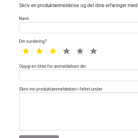
Skriv en produktanmeldelse og del dine erfaringer med
Navn
Din vurdering?
1 star
2 star
3 star
4 star
5 star
6 star
Oppgi en tittel for anmeldelsen din
Skriv inn produktanmeldelsen i feltet under