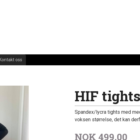
Kontakt oss
HIF tight
Spandex/lycra tights med medi
voksen størrelse, det kan derf
NOK
499,00