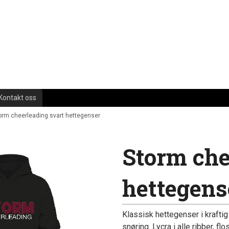
Kontakt oss
orm cheerleading svart hettegenser
Storm che
hettegens
Klassisk hettegenser i krafti
snøring. Lycra i alle ribber, f