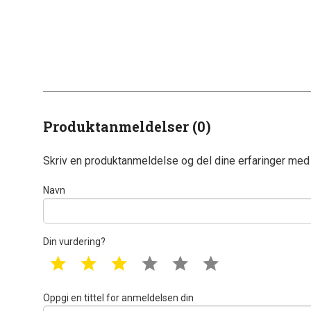
Produktanmeldelser (0)
Skriv en produktanmeldelse og del dine erfaringer med
Navn
Din vurdering?
1 star
2 star
3 star
4 star
5 star
6 star
Oppgi en tittel for anmeldelsen din