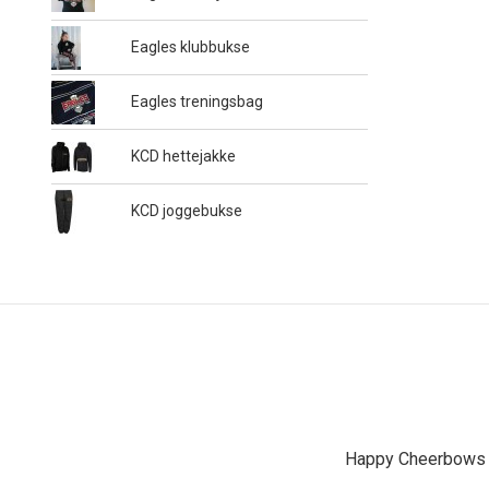
Eagles klubbukse
Eagles treningsbag
KCD hettejakke
KCD joggebukse
Happy Cheerbows A