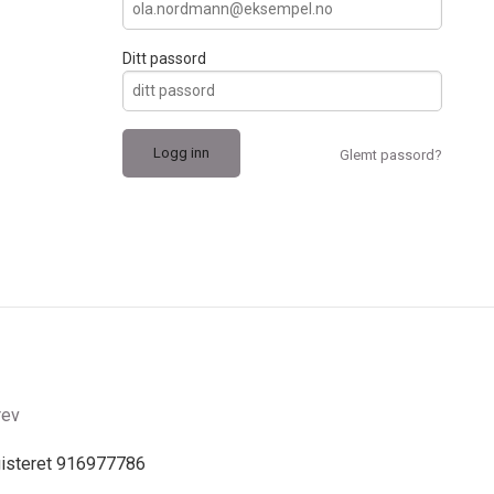
Ditt passord
Glemt passord?
rev
gisteret 916977786