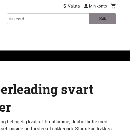
Valuta
Min konto
Søk
erleading svart
er
g og behagelig kvalitet. Frontlomme, dobbel hette med
losset innside og forsterket nakkeparti. Storm kan trykkes