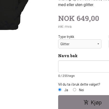
med eller uten glitter.
NOK
649,00
inkl. mva.
Type trykk
Navn bak
0
/ 255 tegn
Vil du ta i bruk dette valget?
Ja
Nei
Kjøp