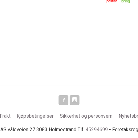
Frakt
Kjøpsbetingelser
Sikkerhet og personvern
Nyhetsb
S våleveien 27 3083 Holmestrand Tlf.
45294699
- Foretaksre