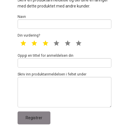
med dette produktet med andre kunder.
Navn
Din vurdering?
1 star
2 star
3 star
4 star
5 star
6 star
Oppgi en tittel for anmeldelsen din
Skriv inn produktanmeldelsen i feltet under