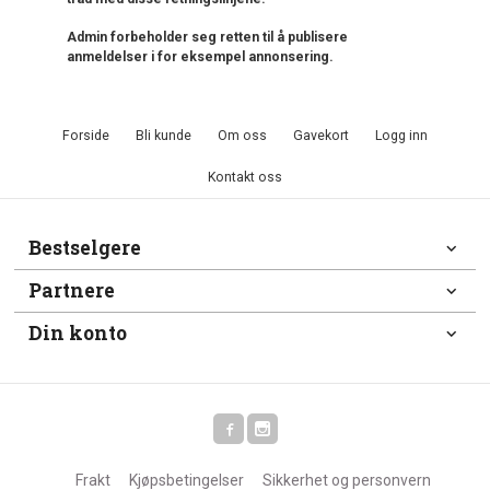
Admin forbeholder seg retten til å publisere
anmeldelser i for eksempel annonsering.
Forside
Bli kunde
Om oss
Gavekort
Logg inn
Kontakt oss
Bestselgere
Partnere
Din konto
Frakt
Kjøpsbetingelser
Sikkerhet og personvern