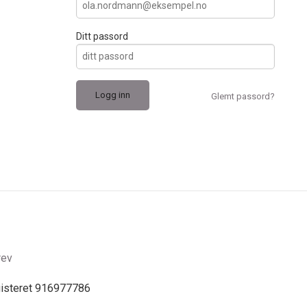
Ditt passord
Glemt passord?
rev
gisteret 916977786