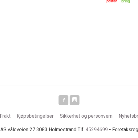
Frakt
Kjøpsbetingelser
Sikkerhet og personvern
Nyhetsb
S våleveien 27 3083 Holmestrand Tlf.
45294699
- Foretaksre