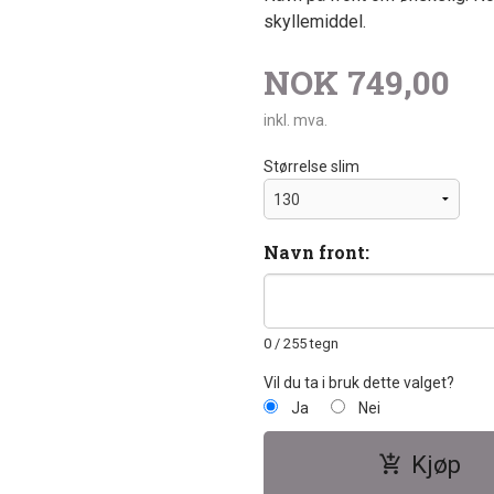
skyllemiddel.
NOK
749,00
inkl. mva.
Størrelse slim
Navn front:
0
/ 255 tegn
Vil du ta i bruk dette valget?
Ja
Nei
Kjøp