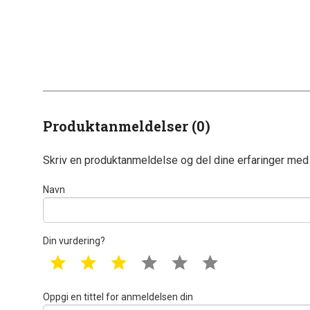
Produktanmeldelser (0)
Skriv en produktanmeldelse og del dine erfaringer med
Navn
Din vurdering?
1 star
2 star
3 star
4 star
5 star
6 star
Oppgi en tittel for anmeldelsen din