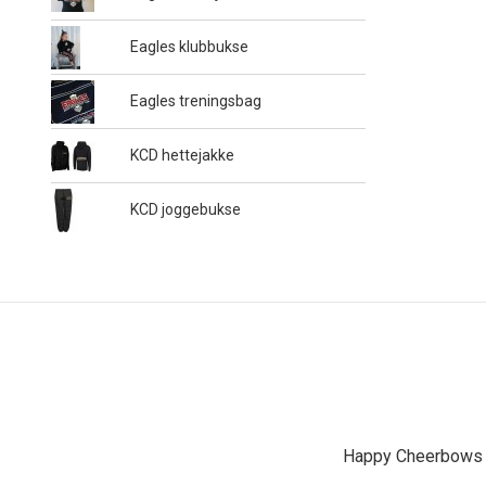
Eagles klubbukse
Eagles treningsbag
KCD hettejakke
KCD joggebukse
Happy Cheerbows A