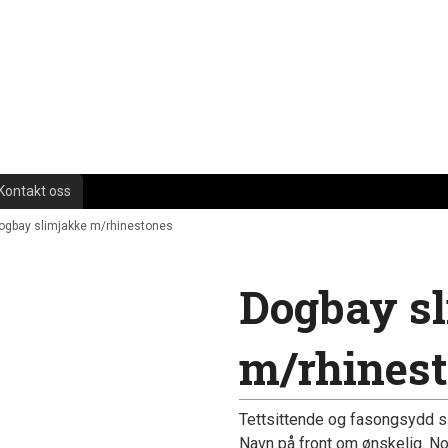
Kontakt oss
ogbay slimjakke m/rhinestones
Dogbay s
m/rhines
Tettsittende og fasongsydd sl
Navn på front om ønskelig. No