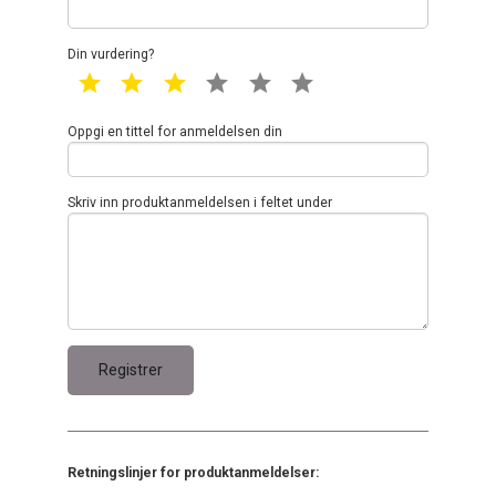
Din vurdering?
1 star
2 star
3 star
4 star
5 star
6 star
Oppgi en tittel for anmeldelsen din
Skriv inn produktanmeldelsen i feltet under
Retningslinjer for produktanmeldelser: