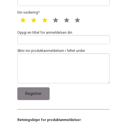
Din vurdering?
1 star
2 star
3 star
4 star
5 star
6 star
Oppgi en tittel for anmeldelsen din
Skriv inn produktanmeldelsen i feltet under
Retningslinjer for produktanmeldelser: