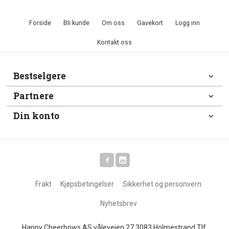
Forside
Bli kunde
Om oss
Gavekort
Logg inn
Kontakt oss
Bestselgere
Partnere
Din konto
Frakt
Kjøpsbetingelser
Sikkerhet og personvern
Nyhetsbrev
Happy Cheerbows AS våleveien 27 3083 Holmestrand Tlf.