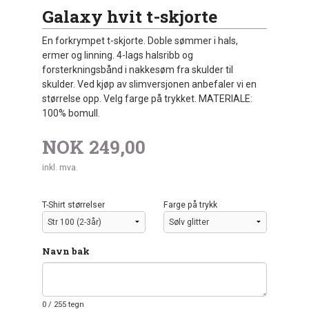
Galaxy hvit t-skjorte
En forkrympet t-skjorte. Doble sømmer i hals,
ermer og linning. 4-lags halsribb og
forsterkningsbånd i nakkesøm fra skulder til
skulder. Ved kjøp av slimversjonen anbefaler vi en
størrelse opp. Velg farge på trykket. MATERIALE:
100% bomull.
NOK
249,00
inkl. mva.
T-Shirt størrelser
Farge på trykk
Navn bak
0
/ 255 tegn