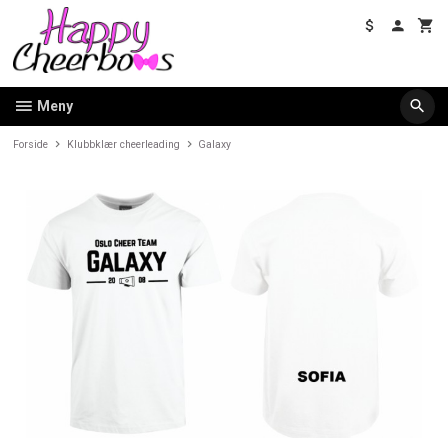
Gå
til
innholdet
Meny
Forside
Klubbklær cheerleading
Galaxy