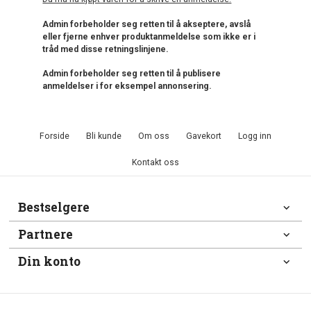
Admin forbeholder seg retten til å akseptere, avslå
eller fjerne enhver produktanmeldelse som ikke er i
tråd med disse retningslinjene.
Admin forbeholder seg retten til å publisere
anmeldelser i for eksempel annonsering.
Forside
Bli kunde
Om oss
Gavekort
Logg inn
Kontakt oss
Bestselgere
Partnere
Din konto