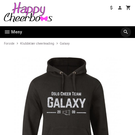
Gå
til
innholdet
Meny
Forside
Klubbklær cheerleading
Galaxy