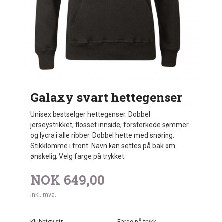
Galaxy svart hettegenser
Unisex bestselger hettegenser. Dobbel
jerseystrikket, flosset innside, forsterkede sømmer
og lycra i alle ribber. Dobbel hette med snøring.
Stikklomme i front. Navn kan settes på bak om
ønskelig. Velg farge på trykket.
NOK
649,00
inkl. mva.
Klubbtøy str
Farge på trykk