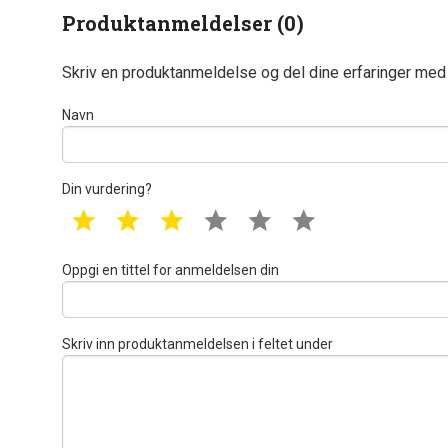
Produktanmeldelser (0)
Skriv en produktanmeldelse og del dine erfaringer med
Navn
Din vurdering?
1 star
2 star
3 star
4 star
5 star
6 star
Oppgi en tittel for anmeldelsen din
Skriv inn produktanmeldelsen i feltet under