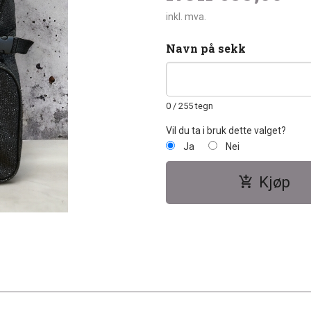
inkl. mva.
Navn på sekk
0
/ 255 tegn
Vil du ta i bruk dette valget?
Ja
Nei
Kjøp