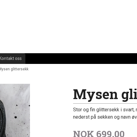
Kontakt oss
Mysen glittersekk
Mysen gli
Stor og fin glittersekk i svar
nederst på sekken og navn øv
NOK
699,00