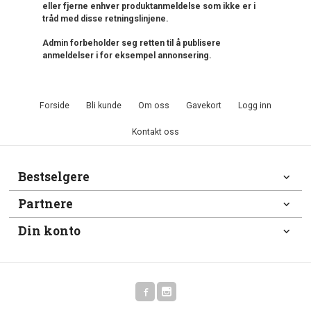
eller fjerne enhver produktanmeldelse som ikke er i
tråd med disse retningslinjene.
Admin forbeholder seg retten til å publisere
anmeldelser i for eksempel annonsering.
Forside
Bli kunde
Om oss
Gavekort
Logg inn
Kontakt oss
Bestselgere
Partnere
Din konto