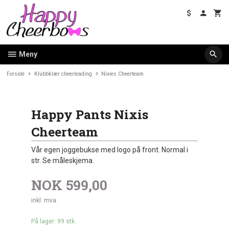
Gå
til
innholdet
Meny
Forside
Klubbklær cheerleading
Nixies Cheerteam
Happy Pants Nixis
Cheerteam
Vår egen joggebukse med logo på front. Normal i
str. Se måleskjema.
NOK
599,00
inkl. mva.
På lager: 99 stk.