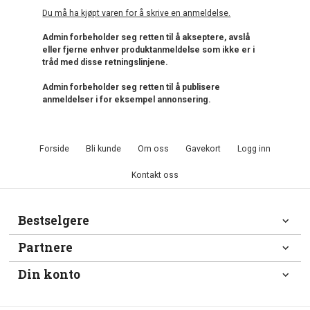
Du må ha kjøpt varen for å skrive en anmeldelse.
Admin forbeholder seg retten til å akseptere, avslå
eller fjerne enhver produktanmeldelse som ikke er i
tråd med disse retningslinjene.
Admin forbeholder seg retten til å publisere
anmeldelser i for eksempel annonsering.
Forside
Bli kunde
Om oss
Gavekort
Logg inn
Kontakt oss
Bestselgere
Partnere
Din konto