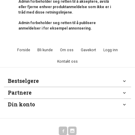
Admin forbeholder seg retten til å akseptere, avslå
eller fjerne enhver produktanmeldelse som ikke er i
tråd med disse retningslinjene.
Admin forbeholder seg retten til å publisere
anmeldelser i for eksempel annonsering.
Forside
Bli kunde
Om oss
Gavekort
Logg inn
Kontakt oss
Bestselgere
Partnere
Din konto