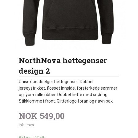
NorthNova hettegenser
design 2
Unisex bestselger hettegenser. Dobbel
jerseystrikket, flosset innside, forsterkede sømmer
og lycra i alle ribber. Dobbel hette med snøring.
Stikklomme i front. Glitterlogo foran og navn bak.
NOK
549,00
inkl. mva.
På lager: 27 stk.