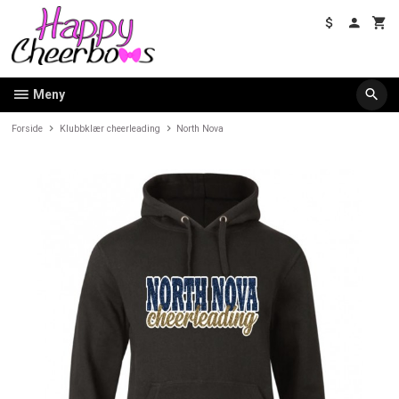
Gå
til
innholdet
Meny
Forside
Klubbklær cheerleading
North Nova