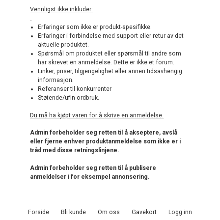
Vennligst ikke inkluder:
Erfaringer som ikke er produkt-spesifikke.
Erfaringer i forbindelse med support eller retur av det
aktuelle produktet.
Spørsmål om produktet eller spørsmål til andre som
har skrevet en anmeldelse. Dette er ikke et forum.
Linker, priser, tilgjengelighet eller annen tidsavhengig
informasjon.
Referanser til konkurrenter
Støtende/ufin ordbruk.
Du må ha kjøpt varen for å skrive en anmeldelse.
Admin forbeholder seg retten til å akseptere, avslå
eller fjerne enhver produktanmeldelse som ikke er i
tråd med disse retningslinjene.
Admin forbeholder seg retten til å publisere
anmeldelser i for eksempel annonsering.
Forside
Bli kunde
Om oss
Gavekort
Logg inn