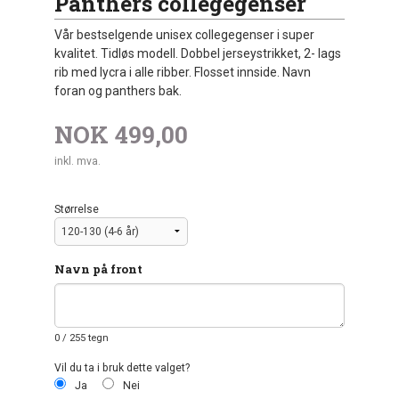
Panthers collegegenser
Vår bestselgende unisex collegegenser i super
kvalitet. Tidløs modell. Dobbel jerseystrikket, 2- lags
rib med lycra i alle ribber. Flosset innside. Navn
foran og panthers bak.
NOK
499,00
inkl. mva.
Størrelse
Navn på front
0
/ 255 tegn
Vil du ta i bruk dette valget?
Ja
Nei