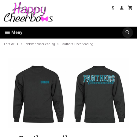
Gå
til
innholdet
Meny
Forside
Klubbklær cheerleading
Panthers Cheerleading