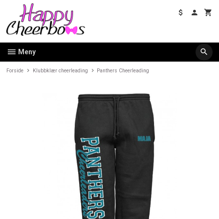
Gå
til
innholdet
Meny
Forside
Klubbklær cheerleading
Panthers Cheerleading