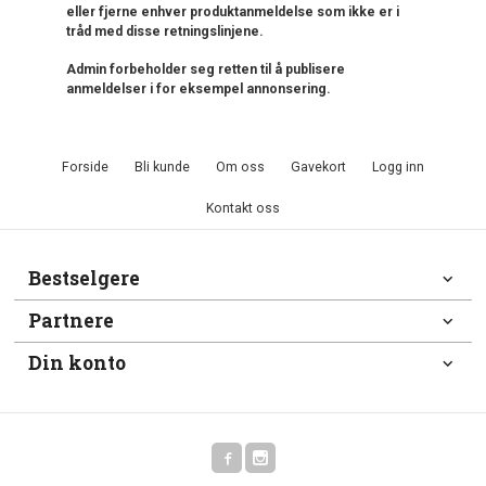
eller fjerne enhver produktanmeldelse som ikke er i
tråd med disse retningslinjene.
Admin forbeholder seg retten til å publisere
anmeldelser i for eksempel annonsering.
Forside
Bli kunde
Om oss
Gavekort
Logg inn
Kontakt oss
Bestselgere
Partnere
Din konto