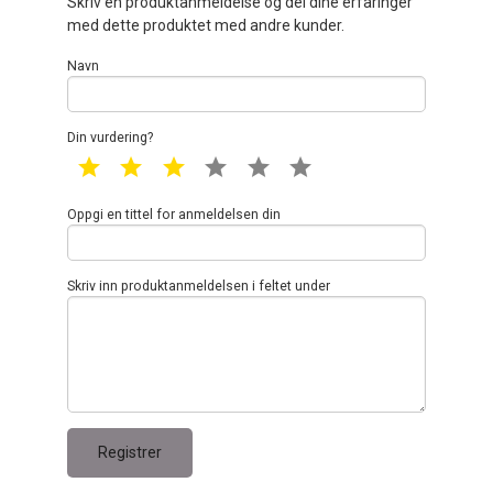
Skriv en produktanmeldelse og del dine erfaringer
med dette produktet med andre kunder.
Navn
Din vurdering?
1 star
2 star
3 star
4 star
5 star
6 star
Oppgi en tittel for anmeldelsen din
Skriv inn produktanmeldelsen i feltet under