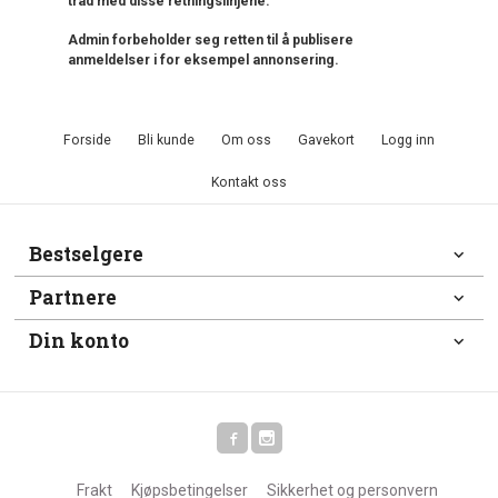
tråd med disse retningslinjene.
Admin forbeholder seg retten til å publisere
anmeldelser i for eksempel annonsering.
Forside
Bli kunde
Om oss
Gavekort
Logg inn
Kontakt oss
Bestselgere
Partnere
Din konto
Frakt
Kjøpsbetingelser
Sikkerhet og personvern