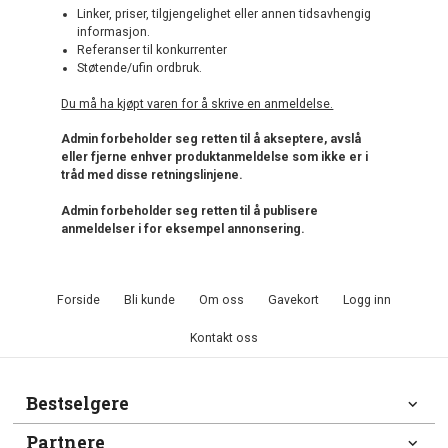
Linker, priser, tilgjengelighet eller annen tidsavhengig
informasjon.
Referanser til konkurrenter
Støtende/ufin ordbruk.
Du må ha kjøpt varen for å skrive en anmeldelse.
Admin forbeholder seg retten til å akseptere, avslå
eller fjerne enhver produktanmeldelse som ikke er i
tråd med disse retningslinjene.
Admin forbeholder seg retten til å publisere
anmeldelser i for eksempel annonsering.
Forside
Bli kunde
Om oss
Gavekort
Logg inn
Kontakt oss
Bestselgere
Partnere