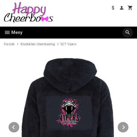
Gå
til
innholdet
Meny
Forside
Klubbklær cheerleading
SCT Vipers
Prev
Ne