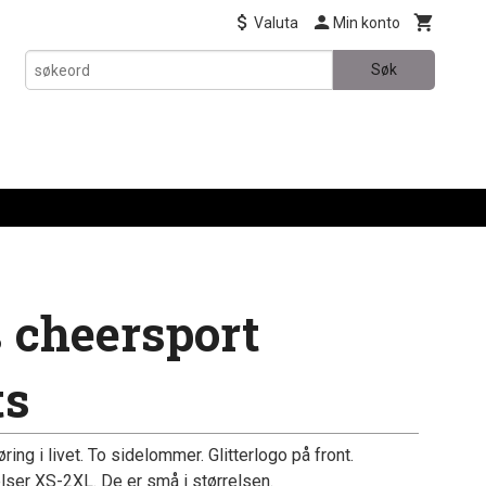
Valuta
Min konto
Søk
 cheersport
ts
ng i livet. To sidelommer. Glitterlogo på front.
lser XS-2XL. De er små i størrelsen.