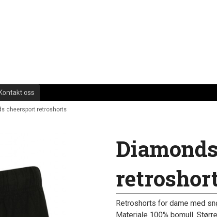
Kontakt oss
s cheersport retroshorts
Diamonds
retroshor
Retroshorts for dame med snøri
Materiale 100% bomull. Større