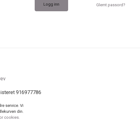
Glemt passord?
rev
gisteret 916977786
re service. Vi
dlekurven din.
for cookies.