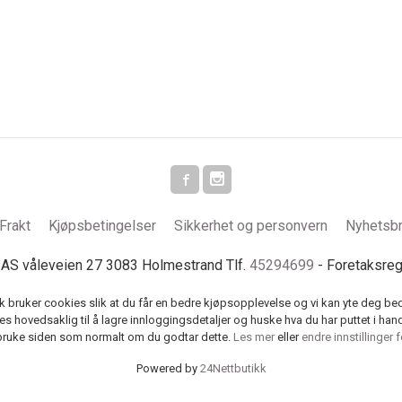
Frakt
Kjøpsbetingelser
Sikkerhet og personvern
Nyhetsb
S våleveien 27 3083 Holmestrand Tlf.
45294699
- Foretaksre
k bruker cookies slik at du får en bedre kjøpsopplevelse og vi kan yte deg bed
s hovedsaklig til å lagre innloggingsdetaljer og huske hva du har puttet i han
 bruke siden som normalt om du godtar dette.
Les mer
eller
endre innstillinger 
Powered by
24Nettbutikk