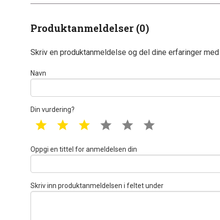
Produktanmeldelser (0)
Skriv en produktanmeldelse og del dine erfaringer med
Navn
Din vurdering?
1 star
2 star
3 star
4 star
5 star
6 star
Oppgi en tittel for anmeldelsen din
Skriv inn produktanmeldelsen i feltet under