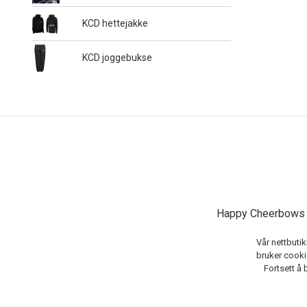
KCD hettejakke
KCD joggebukse
Happy Cheerbows A
Vår nettbutik
bruker cookie
Fortsett å