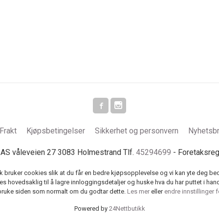
Frakt
Kjøpsbetingelser
Sikkerhet og personvern
Nyhetsb
S våleveien 27 3083 Holmestrand Tlf.
45294699
- Foretaksre
k bruker cookies slik at du får en bedre kjøpsopplevelse og vi kan yte deg bed
s hovedsaklig til å lagre innloggingsdetaljer og huske hva du har puttet i han
 bruke siden som normalt om du godtar dette.
Les mer
eller
endre innstillinger 
Powered by
24Nettbutikk