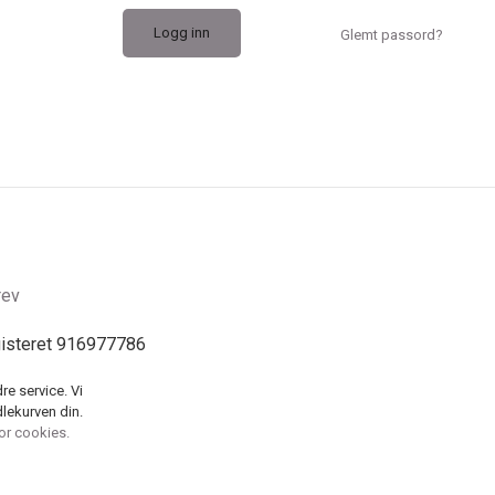
Glemt passord?
rev
gisteret 916977786
re service. Vi
dlekurven din.
for cookies.