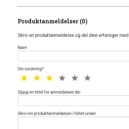
Produktanmeldelser (0)
Skriv en produktanmeldelse og del dine erfaringer med
Navn
Din vurdering?
1 star
2 star
3 star
4 star
5 star
6 star
Oppgi en tittel for anmeldelsen din
Skriv inn produktanmeldelsen i feltet under