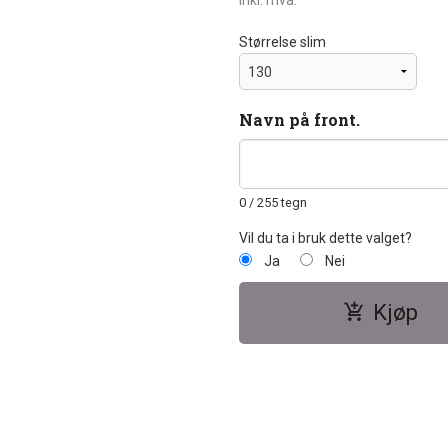
inkl. mva.
Størrelse slim
Navn på front.
0
/ 255 tegn
Vil du ta i bruk dette valget?
Ja
Nei
Kjøp