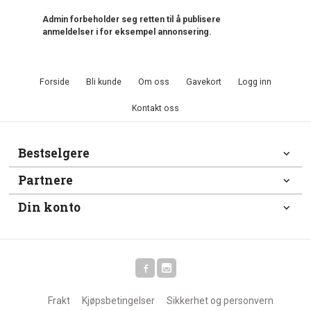
Admin forbeholder seg retten til å publisere
anmeldelser i for eksempel annonsering.
Forside
Bli kunde
Om oss
Gavekort
Logg inn
Kontakt oss
Bestselgere
Partnere
Din konto
Frakt
Kjøpsbetingelser
Sikkerhet og personvern