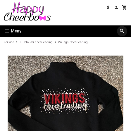
Gå
til
innholdet
Meny
Forside
Klubbklær cheerleading
Vikings Cheerleading