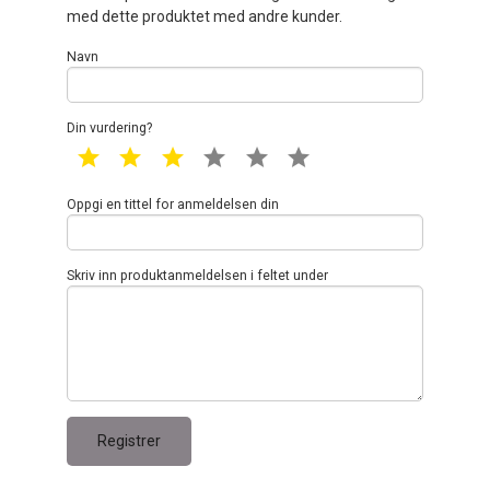
med dette produktet med andre kunder.
Navn
Din vurdering?
1 star
2 star
3 star
4 star
5 star
6 star
Oppgi en tittel for anmeldelsen din
Skriv inn produktanmeldelsen i feltet under