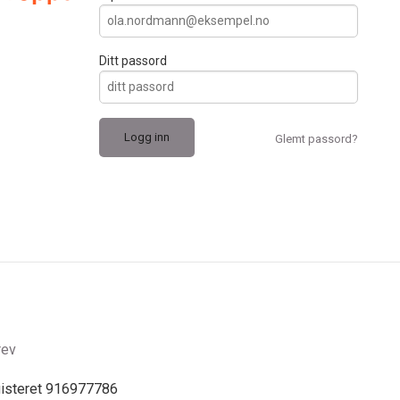
Ditt passord
Glemt passord?
rev
gisteret 916977786