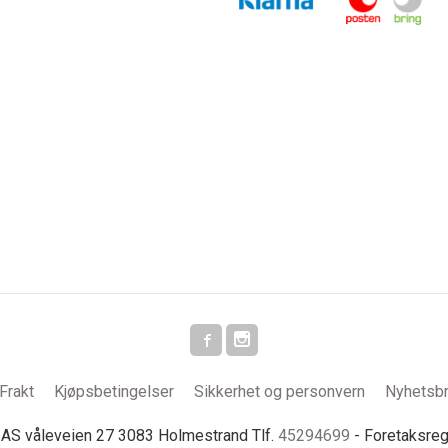
Frakt
Kjøpsbetingelser
Sikkerhet og personvern
Nyhetsb
S våleveien 27 3083 Holmestrand Tlf.
45294699
- Foretaksre