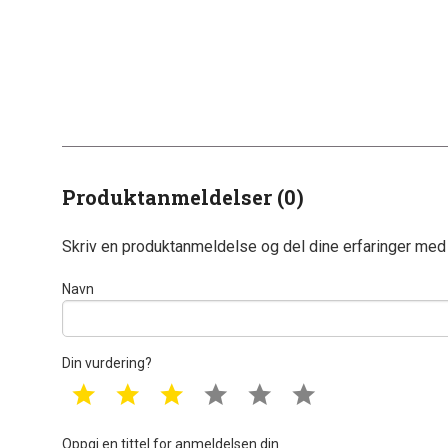
Produktanmeldelser (0)
Skriv en produktanmeldelse og del dine erfaringer med
Navn
Din vurdering?
1 star
2 star
3 star
4 star
5 star
6 star
Oppgi en tittel for anmeldelsen din