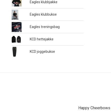
Eagles klubbjakke
Eagles klubbukse
Eagles treningsbag
KCD hettejakke
KCD joggebukse
Happy Cheerbows A