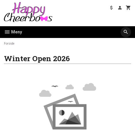
Gå
til
innholdet
Meny
Forside
Winter Open 2026