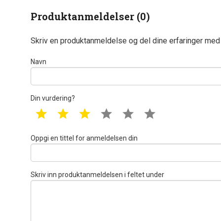
Produktanmeldelser (0)
Skriv en produktanmeldelse og del dine erfaringer med
Navn
Din vurdering?
1 star
2 star
3 star
4 star
5 star
6 star
Oppgi en tittel for anmeldelsen din
Skriv inn produktanmeldelsen i feltet under