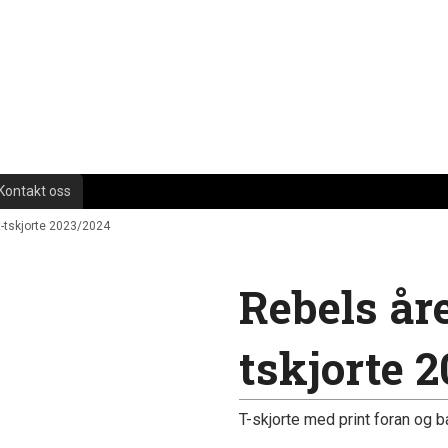
Kontakt oss
 t-tskjorte 2023/2024
Rebels åre
tskjorte 
T-skjorte med print foran og b