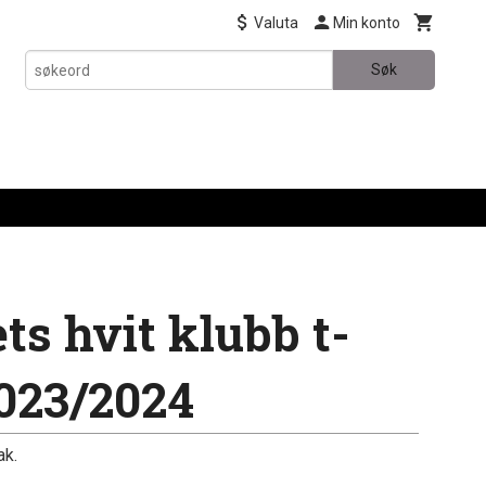
Valuta
Min konto
Søk
ts hvit klubb t-
2023/2024
ak.