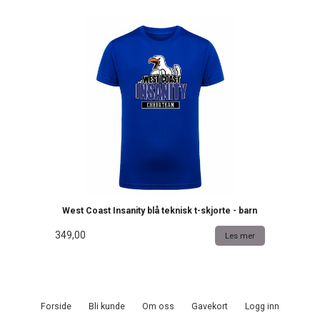
West Coast Insanity blå teknisk t-skjorte - barn
349,00
Les mer
Forside
Bli kunde
Om oss
Gavekort
Logg inn