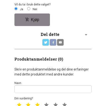
Vil du ta i bruk dette valget?
Ja
Nei
Kjøp
Del dette
Produktanmeldelser (0)
Skriv en produktanmeldelse og del dine erfaringer
med dette produktet med andre kunder.
Navn
Din vurdering?
1 star
2 star
3 star
4 star
5 star
6 star