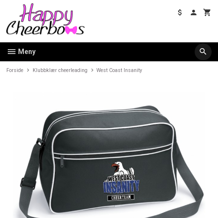
Gå
til
innholdet
Meny
Forside
Klubbklær cheerleading
West Coast Insanity