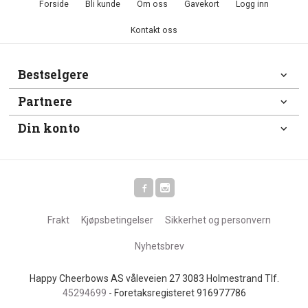
Forside
Bli kunde
Om oss
Gavekort
Logg inn
Kontakt oss
Bestselgere
Partnere
Din konto
Frakt
Kjøpsbetingelser
Sikkerhet og personvern
Nyhetsbrev
Happy Cheerbows AS våleveien 27 3083 Holmestrand Tlf.
45294699
- Foretaksregisteret 916977786