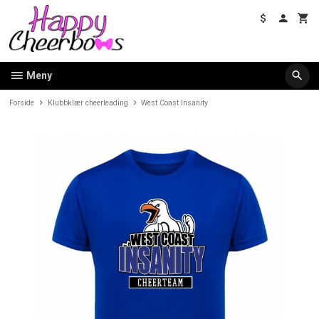
Gå
til
innholdet
Meny
Forside
Klubbklær cheerleading
West Coast Insanity